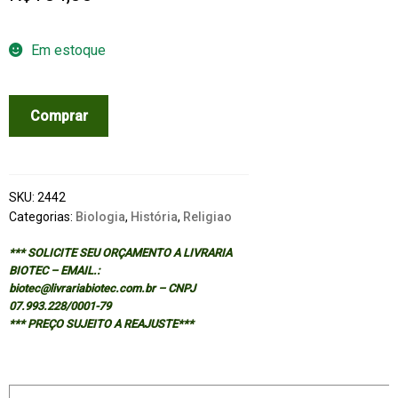
Em estoque
UNFIT:
Comprar
A
HISTORY
OF
A
SKU:
2442
BAD
Categorias:
Biologia
,
História
,
Religiao
IDEA
*** SOLICITE SEU ORÇAMENTO A LIVRARIA
quantidade
BIOTEC – EMAIL.:
biotec@livrariabiotec.com.br – CNPJ
07.993.228/0001-79
*** PREÇO SUJEITO A REAJUSTE***