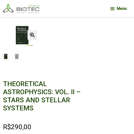
Pular
Pular
Menu
para
para
navegação
o
Minha conta
conteúdo
Contato
🔍
Sobre a Biotec
Como Comprar
Links
Deseja encontrar um livro?
THEORETICAL
ASTROPHYSICS: VOL. II –
STARS AND STELLAR
SYSTEMS
R$
290,00