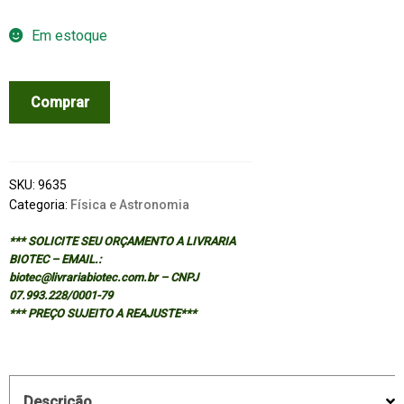
Em estoque
THEORETICAL
Comprar
ASTROPHYSICS:
VOL.
II
-
SKU:
9635
STARS
Categoria:
Física e Astronomia
AND
*** SOLICITE SEU ORÇAMENTO A LIVRARIA
STELLAR
BIOTEC – EMAIL.:
SYSTEMS
biotec@livrariabiotec.com.br – CNPJ
quantidade
07.993.228/0001-79
*** PREÇO SUJEITO A REAJUSTE***
Descrição