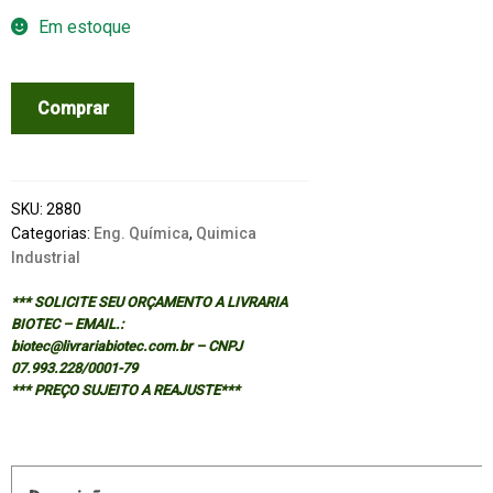
Em estoque
TEXTILE
Comprar
SIZING
quantidade
SKU:
2880
Categorias:
Eng. Química
,
Quimica
Industrial
*** SOLICITE SEU ORÇAMENTO A LIVRARIA
BIOTEC – EMAIL.:
biotec@livrariabiotec.com.br – CNPJ
07.993.228/0001-79
*** PREÇO SUJEITO A REAJUSTE***