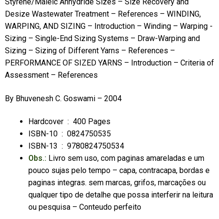
Styrene/Maleic Anhydride Sizes – Size Recovery and
Desize Wastewater Treatment – References – WINDING,
WARPING, AND SIZING – Introduction – Winding – Warping -
Sizing – Single-End Sizing Systems – Draw-Warping and
Sizing – Sizing of Different Yarns – References –
PERFORMANCE OF SIZED YARNS – Introduction – Criteria of
Assessment – References
By Bhuvenesh C. Goswami – 2004
Hardcover ‏ : ‎ 400 Pages
ISBN-10 ‏ : ‎
0824750535
ISBN-13 ‏ : ‎
9780824750534
Obs.:
Livro sem uso, com paginas amareladas e um
pouco sujas pelo tempo – capa, contracapa, bordas e
paginas integras. sem marcas, grifos, marcações ou
qualquer tipo de detalhe que possa interferir na leitura
ou pesquisa – Conteudo perfeito