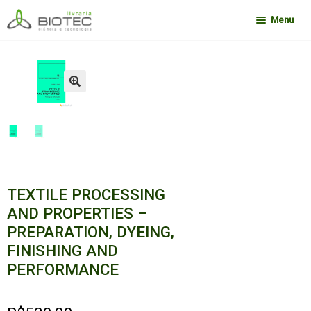
Pular
Pular
Menu
para
para
navegação
o
Minha conta
conteúdo
Contato
🔍
Sobre a Biotec
Como Comprar
Links
Deseja encontrar um livro?
TEXTILE PROCESSING
AND PROPERTIES –
PREPARATION, DYEING,
FINISHING AND
PERFORMANCE