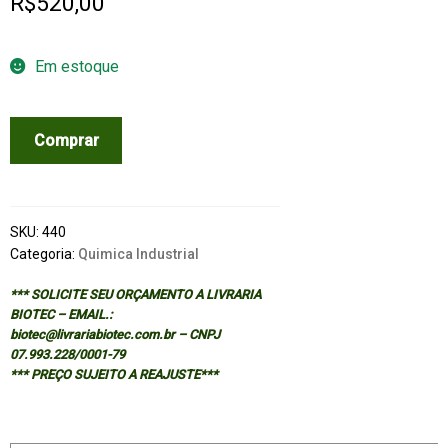
R$
520,00
Em estoque
TEXTILE
Comprar
PROCESSING
AND
PROPERTIES
-
SKU:
440
PREPARATION,
Categoria:
Quimica Industrial
DYEING,
*** SOLICITE SEU ORÇAMENTO A LIVRARIA
FINISHING
BIOTEC – EMAIL.:
AND
biotec@livrariabiotec.com.br – CNPJ
PERFORMANCE
07.993.228/0001-79
*** PREÇO SUJEITO A REAJUSTE***
quantidade