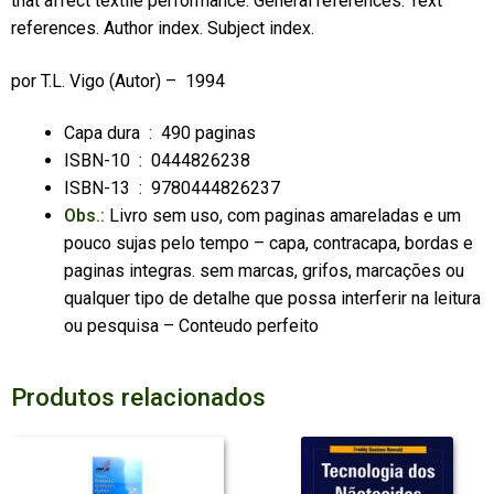
that affect textile performance. General references. Text
references. Author index. Subject index.
por
T.L. Vigo
(Autor) – 1994
Capa dura ‏ : ‎
490 paginas
ISBN-10 ‏ : ‎
0444826238
ISBN-13 ‏ : ‎
9780444826237
Obs.:
Livro sem uso, com paginas amareladas e um
pouco sujas pelo tempo – capa, contracapa, bordas e
paginas integras. sem marcas, grifos, marcações ou
qualquer tipo de detalhe que possa interferir na leitura
ou pesquisa – Conteudo perfeito
Produtos relacionados