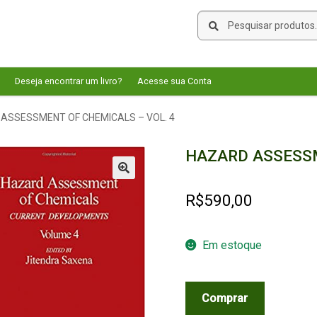
Pesquisar
Pesquisar
por:
Deseja encontrar um livro?
Acesse sua Conta
ASSESSMENT OF CHEMICALS – VOL. 4
HAZARD ASSESSM
🔍
R$
590,00
Em estoque
HAZARD
Comprar
ASSESSMENT