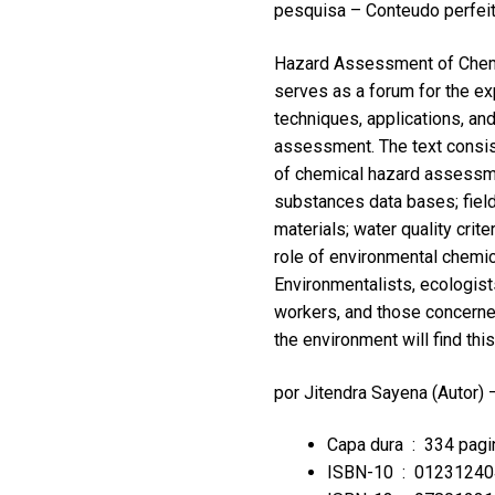
pesquisa – Conteudo perfei
Hazard Assessment of Chemi
serves as a forum for the ex
techniques, applications, an
assessment. The text consists
of chemical hazard assessm
substances data bases; field
materials; water quality criter
role of environmental chemica
Environmentalists, ecologists
workers, and those concerned
the environment will find thi
por
Jitendra Sayena
(Autor)
Capa dura ‏ : ‎
334 pagi
ISBN-10 ‏ : ‎
01231240