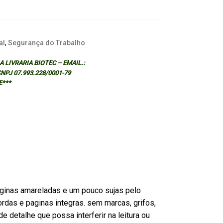
al
,
Segurança do Trabalho
 LIVRARIA BIOTEC – EMAIL.:
 CNPJ 07.993.228/0001-79
E***
ginas amareladas e um pouco sujas pelo
rdas e paginas integras. sem marcas, grifos,
e detalhe que possa interferir na leitura ou