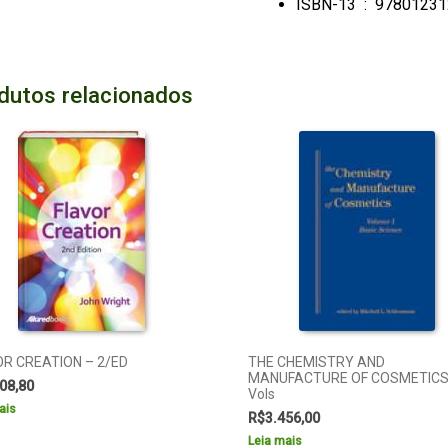
ISBN-13 ‏ : ‎
97801231
dutos relacionados
R CREATION – 2/ED
THE CHEMISTRY AND
MANUFACTURE OF COSMETICS 
08,80
Vols
ais
R$
3.456,00
Leia mais