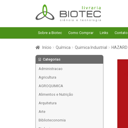
Pular
Pular
para
para
navegação
o
conteúdo
Sobre a Biotec
Como Comprar
Links
Contato
Início
Química
Quimica Industrial
HAZARD 
Categorias
Administracao
Agricultura
AGROQUIMICA
Alimentos e Nutrição
Arquitetura
Arte
Biblioteconomia