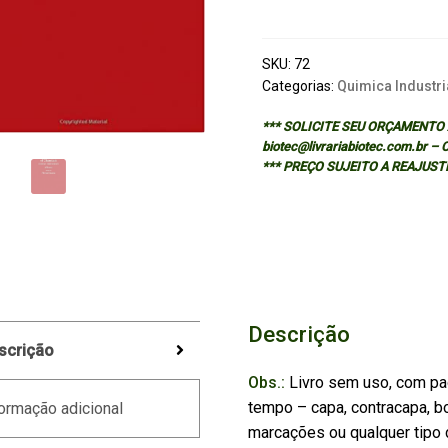
OF
CHEMICALS
-
SKU:
72
VOL.
Categorias:
Quimica Industri
4
*** SOLICITE SEU ORÇAMENTO A
quantidade
biotec@livrariabiotec.com.br –
*** PREÇO SUJEITO A REAJUST
Descrição
scrição
Obs.:
Livro sem uso, com pa
tempo – capa, contracapa, bo
ormação adicional
marcações ou qualquer tipo d