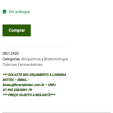
Em estoque
RECEPTORS:
Comprar
STRUCTURE
AND
FUNCTION
-
SKU:
2420
2/ED
Categorias:
Bioquímica e Biotecnologia
,
Ciências Farmacêuticas
quantidade
*** SOLICITE SEU ORÇAMENTO A LIVRARIA
BIOTEC – EMAIL.:
biotec@livrariabiotec.com.br – CNPJ
07.993.228/0001-79
*** PREÇO SUJEITO A REAJUSTE***