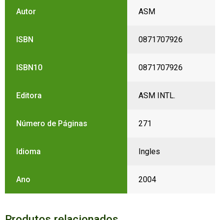
Autor
ASM
ISBN
0871707926
ISBN10
0871707926
Editora
ASM INTL.
Número de Páginas
271
Idioma
Ingles
Ano
2004
Produtos relacionados