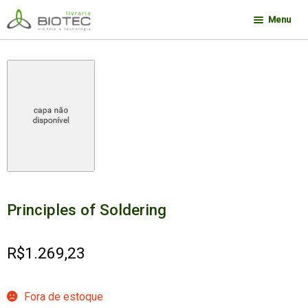
Pular
Pular
Menu
para
para
navegação
o
Minha conta
conteúdo
Contato
Sobre a Biotec
Como Comprar
Links
Deseja encontrar um livro?
Principles of Soldering
R$
1.269,23
Fora de estoque