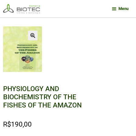
Pular
Pular
Menu
para
para
navegação
o
Minha conta
conteúdo
Contato
🔍
Sobre a Biotec
Como Comprar
Links
Deseja encontrar um livro?
PHYSIOLOGY AND
BIOCHEMISTRY OF THE
FISHES OF THE AMAZON
R$
190,00