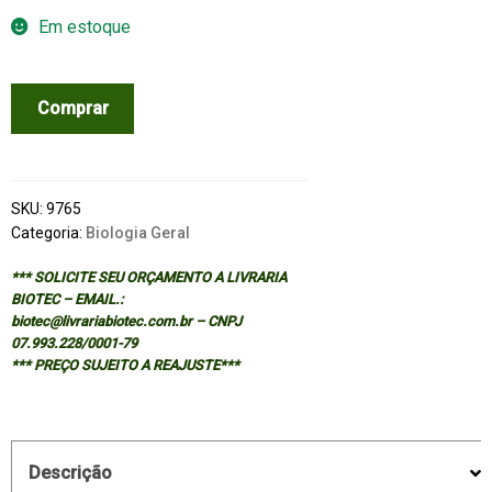
Em estoque
PHYSIOLOGY
Comprar
AND
BIOCHEMISTRY
OF
THE
SKU:
9765
FISHES
Categoria:
Biologia Geral
OF
*** SOLICITE SEU ORÇAMENTO A LIVRARIA
THE
BIOTEC – EMAIL.:
AMAZON
biotec@livrariabiotec.com.br – CNPJ
quantidade
07.993.228/0001-79
*** PREÇO SUJEITO A REAJUSTE***
Descrição