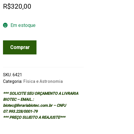
R$
320,00
Em estoque
PHYSICS
Comprar
OF
PARTICLE
DETECTORS,
THE
SKU:
6421
-
Categoria:
Física e Astronomia
(HARDCOVER)
*** SOLICITE SEU ORÇAMENTO A LIVRARIA
quantidade
BIOTEC – EMAIL.:
biotec@livrariabiotec.com.br – CNPJ
07.993.228/0001-79
*** PREÇO SUJEITO A REAJUSTE***