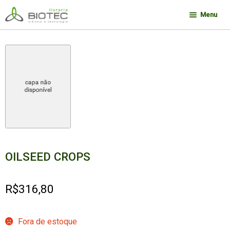
Pular
Pular
Menu
para
para
navegação
o
Minha conta
conteúdo
Contato
Sobre a Biotec
Como Comprar
Links
Deseja encontrar um livro?
OILSEED CROPS
R$
316,80
Fora de estoque