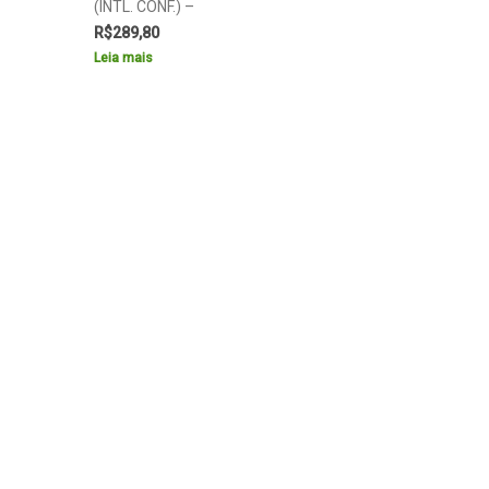
(INTL. CONF.) –
R$
289,80
Leia mais