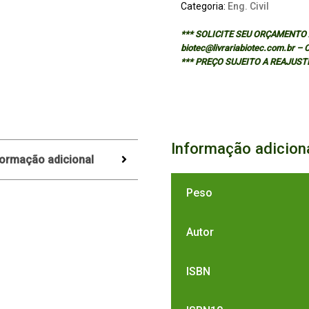
Categoria:
Eng. Civil
*** SOLICITE SEU ORÇAMENTO A
biotec@livrariabiotec.com.br –
*** PREÇO SUJEITO A REAJUST
Informação adicion
formação adicional
Peso
Autor
ISBN