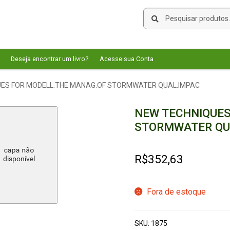
Pesquisar
Pesquisar
por:
Deseja encontrar um livro?
Acesse sua Conta
UES FOR MODELL.THE MANAG.OF STORMWATER QUAL.IMPAC
NEW TECHNIQUES
STORMWATER QU
R$
352,63
Fora de estoque
SKU:
1875