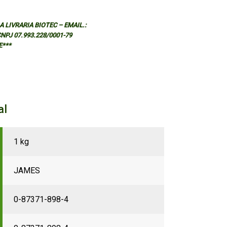
 LIVRARIA BIOTEC – EMAIL.:
 CNPJ 07.993.228/0001-79
E***
al
1 kg
JAMES
0-87371-898-4