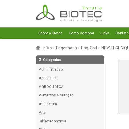
Pular
Pular
para
para
navegação
o
conteúdo
Sobre a Biotec
Como Comprar
Links
Contato
Início
Engenharia
Eng. Civil
NEW TECHNIQ
Categorias
Administracao
Agricultura
AGROQUIMICA
Alimentos e Nutrição
Arquitetura
Arte
Biblioteconomia