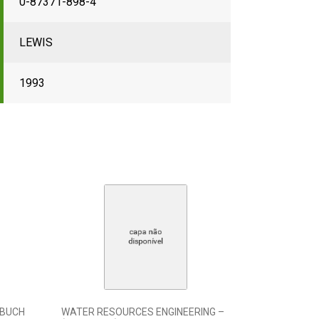
0-87371-898-4
LEWIS
1993
DBUCH
WATER RESOURCES ENGINEERING –