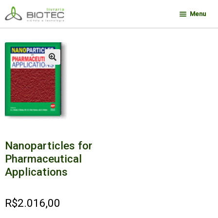
Pular
Pular
Menu
para
para
navegação
o
Minha conta
conteúdo
Contato
🔍
Sobre a Biotec
Como Comprar
Links
Deseja encontrar um livro?
Nanoparticles for
Pharmaceutical
Applications
R$
2.016,00