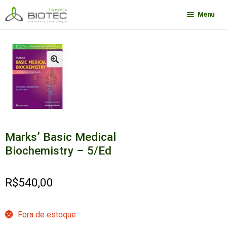
Pular
Pular
Menu
para
para
navegação
o
Minha conta
conteúdo
Contato
🔍
Sobre a Biotec
Como Comprar
Links
Marks’ Basic Medical
Deseja encontrar um livro?
Biochemistry – 5/Ed
R$
540,00
Fora de estoque