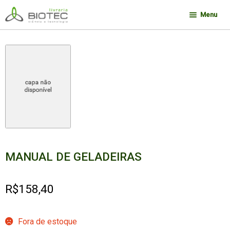
Pular
Pular
Menu
para
para
navegação
o
Minha conta
conteúdo
Contato
Sobre a Biotec
Como Comprar
Links
Deseja encontrar um livro?
MANUAL DE GELADEIRAS
R$
158,40
Fora de estoque