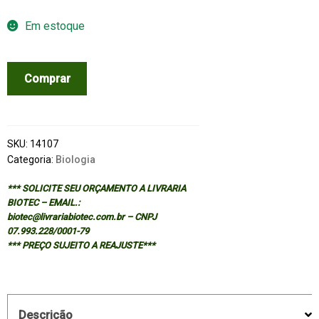
Em estoque
INSECT
Comprar
CONTROL
-
BIOLOGICAL
AND
SKU:
14107
SYNTHETIC
Categoria:
Biologia
AGENTS
*** SOLICITE SEU ORÇAMENTO A LIVRARIA
quantidade
BIOTEC – EMAIL.:
biotec@livrariabiotec.com.br – CNPJ
07.993.228/0001-79
*** PREÇO SUJEITO A REAJUSTE***
Descrição