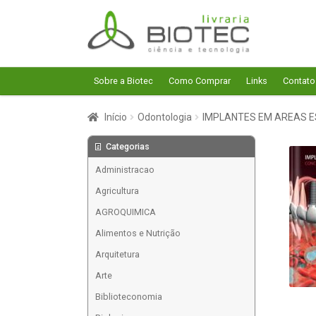
Pular
Pular
para
para
navegação
o
conteúdo
Sobre a Biotec
Como Comprar
Links
Contato
Início
Odontologia
IMPLANTES EM AREAS ES
Categorias
Administracao
Agricultura
AGROQUIMICA
Alimentos e Nutrição
Arquitetura
Arte
Biblioteconomia