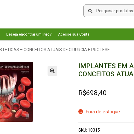
Pesquisar
Pesquisar
por:
Deseja encontrar um livro?
Acesse sua Conta
TETICAS – CONCEITOS ATUAIS DE CIRURGIA E PROTESE
IMPLANTES EM A
CONCEITOS ATUAI
🔍
R$
698,40
Fora de estoque
SKU:
10315