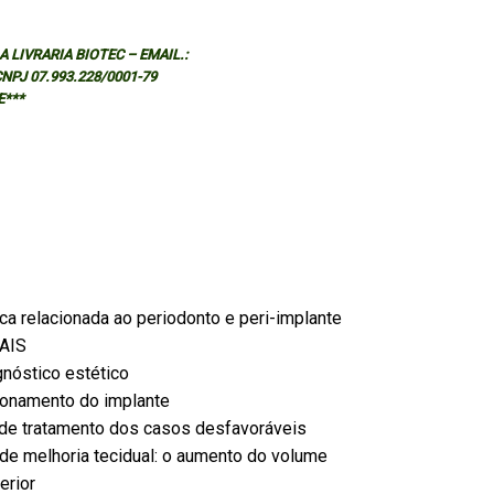
 LIVRARIA BIOTEC – EMAIL.:
 CNPJ 07.993.228/0001-79
E***
ica relacionada ao periodonto e peri-implante
RAIS
gnóstico estético
cionamento do implante
s de tratamento dos casos desfavoráveis
 de melhoria tecidual: o aumento do volume
erior