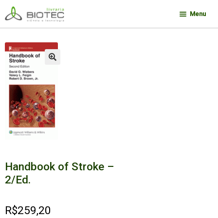
Pular
Pular
Menu
para
para
navegação
o
Minha conta
conteúdo
Contato
🔍
Sobre a Biotec
Como Comprar
Links
Deseja encontrar um livro?
Handbook of Stroke –
2/Ed.
R$
259,20