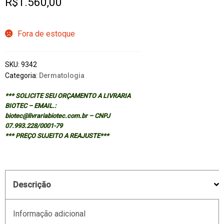
R$
1.560,00
Fora de estoque
SKU:
9342
Categoria:
Dermatologia
*** SOLICITE SEU ORÇAMENTO A LIVRARIA
BIOTEC – EMAIL.:
biotec@livrariabiotec.com.br – CNPJ
07.993.228/0001-79
*** PREÇO SUJEITO A REAJUSTE***
Descrição
Informação adicional