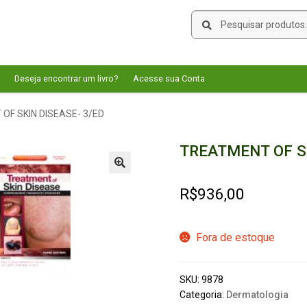
Pesquisar
Pesquisar
por:
Deseja encontrar um livro?
Acesse sua Conta
OF SKIN DISEASE- 3/ED
TREATMENT OF SK
🔍
R$
936,00
Fora de estoque
SKU:
9878
Categoria:
Dermatologia