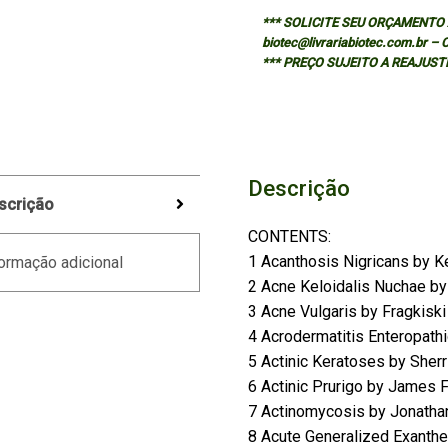
*** SOLICITE SEU ORÇAMENTO A
biotec@livrariabiotec.com.br –
*** PREÇO SUJEITO A REAJUST
Descrição
scrição
CONTENTS:
1 Acanthosis Nigricans by Kev
ormação adicional
2 Acne Keloidalis Nuchae by
3 Acne Vulgaris by Fragkiski
4 Acrodermatitis Enteropath
5 Actinic Keratoses by Sherr
6 Actinic Prurigo by James 
7 Actinomycosis by Jonatha
8 Acute Generalized Exanth