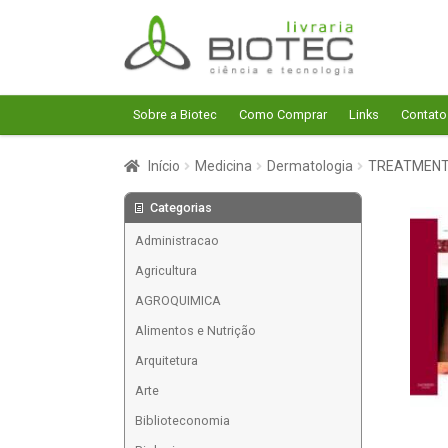
Pular
Pular
para
para
navegação
o
conteúdo
Sobre a Biotec
Como Comprar
Links
Contato
Início
Medicina
Dermatologia
TREATMENT 
Categorias
Administracao
Agricultura
AGROQUIMICA
Alimentos e Nutrição
Arquitetura
Arte
Biblioteconomia