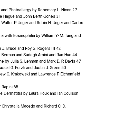
s and Photoallergy by Rosemary L. Nixon 27
ne Hague and John Berth-Jones 31
 Walter P. Unger and Robin H. Unger and Carlos
a with Eosinophilia by William Y.-M. Tang and
n J. Bruce and Roy S. Rogers III 42
an Berman and Sadegh Amini and Ran Huo 44
e by Julia S. Lehman and Mark D. P. Davis 47
scal G. Ferzli and Justin J. Green 50
rew C. Krakowski and Lawrence F. Eichenfield
. Rapini 65
 Dermatitis by Laura Houk and Ian Coulson
 Chrystalla Macedo and Richard C. D.