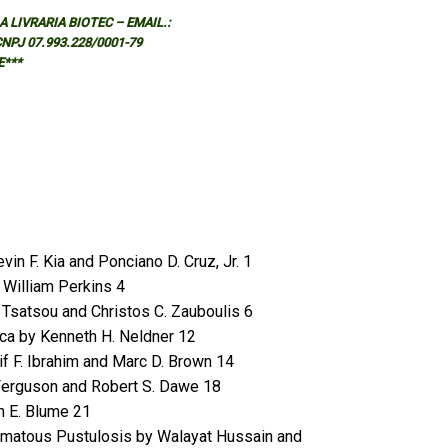
 LIVRARIA BIOTEC – EMAIL.:
 CNPJ 07.993.228/0001-79
E***
in F. Kia and Ponciano D. Cruz, Jr. 1
 William Perkins 4
 Tsatsou and Christos C. Zauboulis 6
ica by Kenneth H. Neldner 12
if F. Ibrahim and Marc D. Brown 14
Ferguson and Robert S. Dawe 18
n E. Blume 21
ematous Pustulosis by Walayat Hussain and