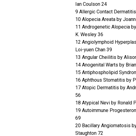
Ian Coulson 24
9 Allergic Contact Dermatiti
10 Alopecia Areata by Joan
11 Androgenetic Alopecia by
K. Wesley 36
12 Angiolymphoid Hyperplasi
Loi-yuen Chan 39
13 Angular Cheilitis by Aliso
14 Anogenital Warts by Bri
15 Antiphospholipid Syndrom
16 Aphthous Stomatitis by Pa
17 Atopic Dermatitis by And
56
18 Atypical Nevi by Ronald P
19 Autoimmune Progesterone
69
20 Bacillary Angiomatosis by
Staughton 72