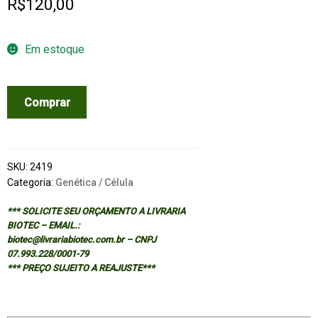
R$
120,00
Em estoque
GENETIC
Comprar
DESTINIES
quantidade
SKU:
2419
Categoria:
Genética / Célula
*** SOLICITE SEU ORÇAMENTO A LIVRARIA
BIOTEC – EMAIL.:
biotec@livrariabiotec.com.br – CNPJ
07.993.228/0001-79
*** PREÇO SUJEITO A REAJUSTE***