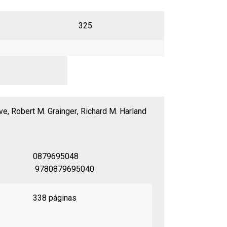
325
ive
,
Robert M. Grainger
,
Richard M. Harland
0879695048
9780879695040
338 páginas