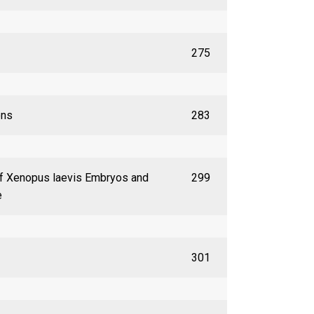
275
ons
283
f Xenopus laevis Embryos and
299
e
301