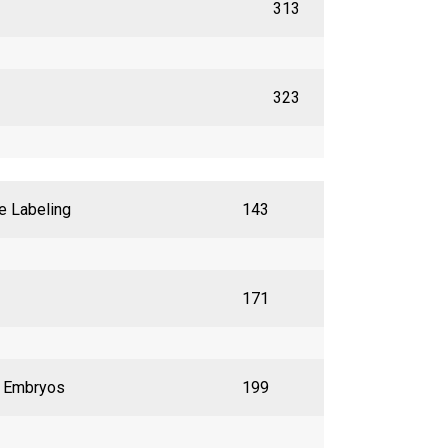
313
323
e Labeling
143
171
s Embryos
199