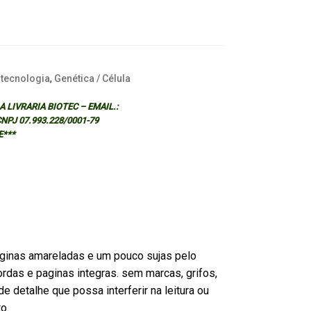
otecnologia
,
Genética / Célula
 LIVRARIA BIOTEC – EMAIL.:
 CNPJ 07.993.228/0001-79
E***
ginas amareladas e um pouco sujas pelo
rdas e paginas integras. sem marcas, grifos,
e detalhe que possa interferir na leitura ou
to