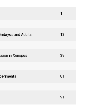
1
Embryos and Adults
13
ssion in Xenopus
39
periments
81
91