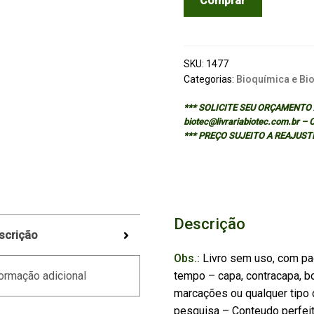
Comprar
DEVELOPMENT
OF
XENOPUS
LAEVIS:
SKU:
1477
A
Categorias:
Bioquímica e Bi
LABORATORY
*** SOLICITE SEU ORÇAMENTO A
MANUAL
biotec@livrariabiotec.com.br –
quantidade
*** PREÇO SUJEITO A REAJUST
Descrição
scrição
Obs.:
Livro sem uso, com pa
tempo – capa, contracapa, bo
ormação adicional
marcações ou qualquer tipo d
pesquisa – Conteudo perfei