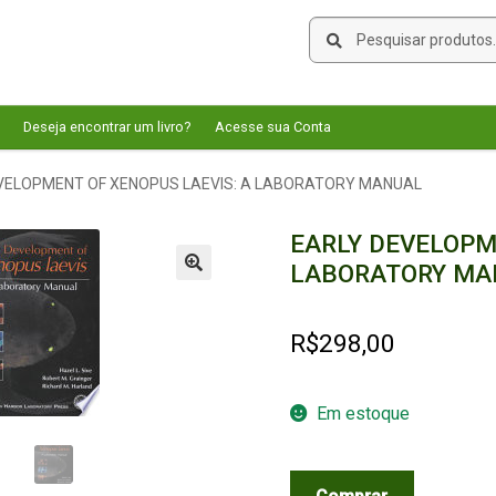
Pesquisar
Pesquisar
por:
Deseja encontrar um livro?
Acesse sua Conta
VELOPMENT OF XENOPUS LAEVIS: A LABORATORY MANUAL
EARLY DEVELOPM
LABORATORY MA
🔍
R$
298,00
Em estoque
EARLY