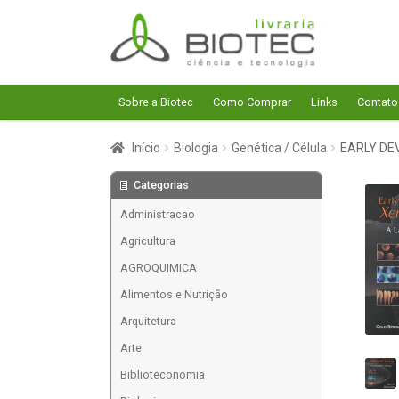
Pular
Pular
para
para
navegação
o
conteúdo
Sobre a Biotec
Como Comprar
Links
Contato
Início
Biologia
Genética / Célula
EARLY DE
Categorias
Administracao
Agricultura
AGROQUIMICA
Alimentos e Nutrição
Arquitetura
Arte
Biblioteconomia