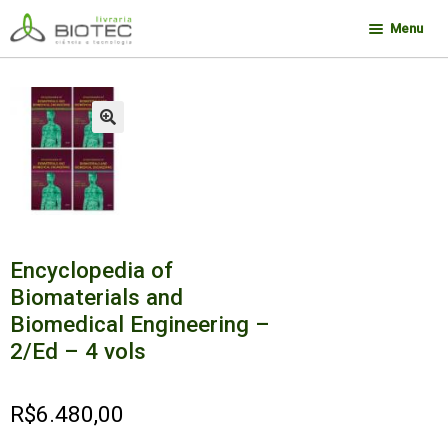
Pular
Pular
Menu
para
para
navegação
o
Minha conta
conteúdo
Contato
🔍
Sobre a Biotec
Como Comprar
Links
Encyclopedia of
Deseja encontrar um livro?
Biomaterials and
Biomedical Engineering –
2/Ed – 4 vols
R$
6.480,00