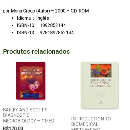
por
Mona Group
(Autor) – 2000 – CD-ROM
Idioma ‏ : ‎
Inglês
ISBN-10 ‏ : ‎
1892852144
ISBN-13 ‏ : ‎
9781892852144
Produtos relacionados
BAILEY AND SCOTT’S
DIAGNOSTIC
INTRODUCTION TO
MICROBIOLOGY – 11/ED
BIOMEDICAL
R$
170,00
ENGINEERING