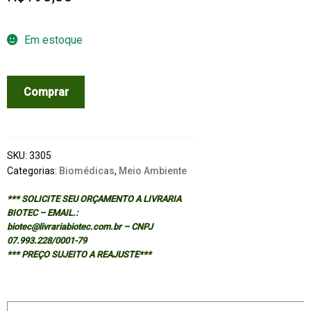
Em estoque
STEMLAB:
Comprar
AN
ENVIRONMENT
FOR
LEARNING
SKU:
3305
-
Categorias:
Biomédicas
,
Meio Ambiente
INTERACTIVE
*** SOLICITE SEU ORÇAMENTO A LIVRARIA
LEARNING
BIOTEC – EMAIL.:
-
biotec@livrariabiotec.com.br – CNPJ
(CD-
07.993.228/0001-79
*** PREÇO SUJEITO A REAJUSTE***
ROM)
quantidade