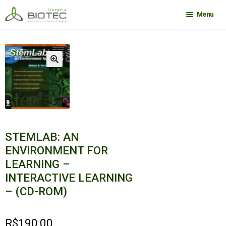
Pular
Pular
Menu
para
para
navegação
o
Minha conta
conteúdo
Contato
🔍
Sobre a Biotec
Como Comprar
Links
Deseja encontrar um livro?
STEMLAB: AN
ENVIRONMENT FOR
LEARNING –
INTERACTIVE LEARNING
– (CD-ROM)
R$
190,00