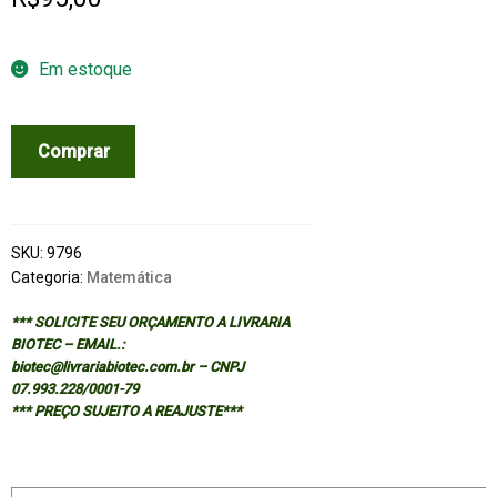
Em estoque
ELEMENTOS
Comprar
DE
DIDATICA
DA
MATEMATICA
SKU:
9796
quantidade
Categoria:
Matemática
*** SOLICITE SEU ORÇAMENTO A LIVRARIA
BIOTEC – EMAIL.:
biotec@livrariabiotec.com.br – CNPJ
07.993.228/0001-79
*** PREÇO SUJEITO A REAJUSTE***