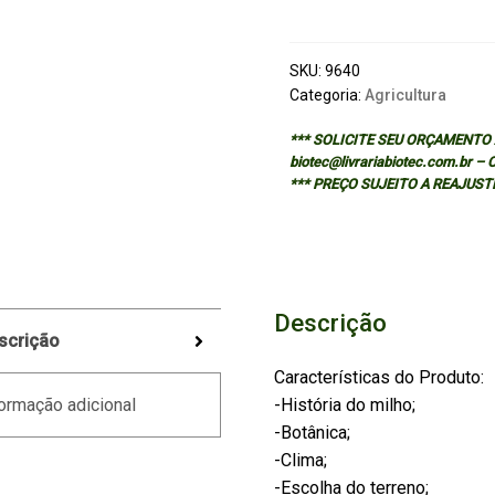
Milho
quantidade
SKU:
9640
Categoria:
Agricultura
*** SOLICITE SEU ORÇAMENTO A
biotec@livrariabiotec.com.br –
*** PREÇO SUJEITO A REAJUST
Descrição
scrição
Características do Produto:
-História do milho;
ormação adicional
-Botânica;
-Clima;
-Escolha do terreno;