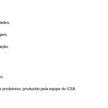
dades;
agem;
ação;
o;
s produtores. produzido pela equipe do ICEA.