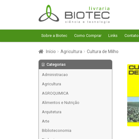
Pular
Pular
para
para
navegação
o
conteúdo
Sobre a Biotec
Como Comprar
Links
Contato
Início
Agricultura
Cultura de Milho
Categorias
Administracao
Agricultura
AGROQUIMICA
Alimentos e Nutrição
Arquitetura
Arte
Biblioteconomia