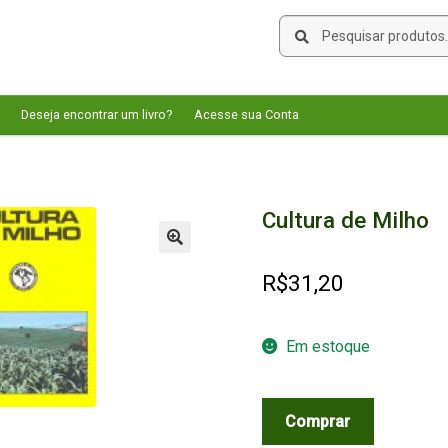
Pesquisar
Pesquisar
por:
Deseja encontrar um livro?
Acesse sua Conta
Cultura de Milho
🔍
R$
31,20
Em estoque
Cultura
Comprar
de