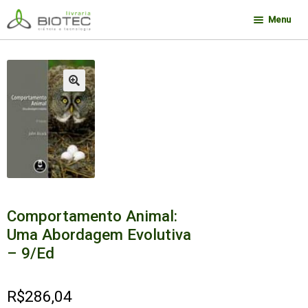
Pular
Pular
Menu
para
para
navegação
o
Minha conta
conteúdo
Contato
🔍
Sobre a Biotec
Como Comprar
Links
Deseja encontrar um livro?
Comportamento Animal:
Uma Abordagem Evolutiva
– 9/Ed
R$
286,04