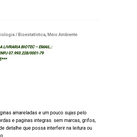
ologia / Bioestatística
,
Meio Ambiente
 LIVRARIA BIOTEC – EMAIL.:
 CNPJ 07.993.228/0001-79
E***
ginas amareladas e um pouco sujas pelo
rdas e paginas integras. sem marcas, grifos,
e detalhe que possa interferir na leitura ou
to