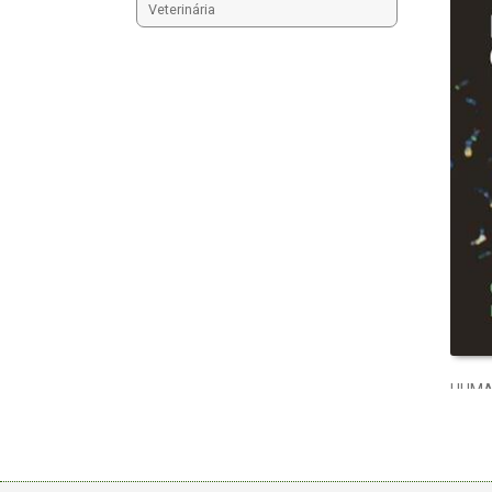
Veterinária
HUMA
R$
15
Dispon
Comp