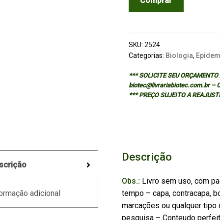
Comprar
EPIDEMIOLOGY
OF
PLANT
DISEASES
SKU:
2524
quantidade
Categorias:
Biologia
,
Epidemi
*** SOLICITE SEU ORÇAMENTO A
biotec@livrariabiotec.com.br –
*** PREÇO SUJEITO A REAJUST
Descrição
scrição
Obs.:
Livro sem uso, com pa
tempo – capa, contracapa, bo
ormação adicional
marcações ou qualquer tipo d
pesquisa – Conteudo perfei