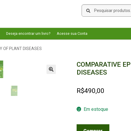
Pesquisar
Pesquisar
por:
Deseja encontrar um livro?
Acesse sua Conta
Y OF PLANT DISEASES
COMPARATIVE EP
DISEASES
🔍
R$
490,00
Em estoque
COMPARATIVE