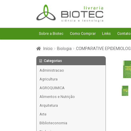
Pular
Pular
para
para
navegação
o
conteúdo
Sobre a Biotec
Como Comprar
Links
Contato
Início
Biologia
COMPARATIVE EPIDEMIOLOG
Categorias
Administracao
Agricultura
AGROQUIMICA
Alimentos e Nutrição
Arquitetura
Arte
Biblioteconomia