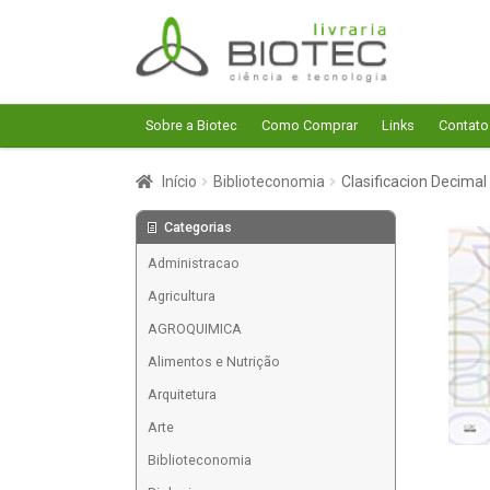
Pular
Pular
para
para
navegação
o
conteúdo
Sobre a Biotec
Como Comprar
Links
Contato
Início
Biblioteconomia
Clasificacion Decima
Categorias
Administracao
Agricultura
AGROQUIMICA
Alimentos e Nutrição
Arquitetura
Arte
Biblioteconomia