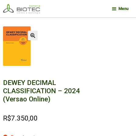
Pular
Pular
Menu
para
para
navegação
o
Minha conta
conteúdo
Contato
🔍
Sobre a Biotec
Como Comprar
Links
Deseja encontrar um livro?
DEWEY DECIMAL
CLASSIFICATION – 2024
(Versao Online)
R$
7.350,00