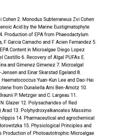
vi Cohen 2. Monodus Subterraneus Zvi Cohen
aenoic Acid by the Marine Eustigmatophyte
 4. Production of EPA from Phaeodactylum
, F. Garcia Camacho and F. Acien Fernandez 5.
 EPA Content in Microalgae Diego Lopez
el Castillo 6. Recovery of Algal PUFAs E.
dina and Gimenez Gimenez 7. Microalgal
Jensen and Einar Skarstad Egeland 8.
by Haematococcus Yuan-Kun Lee and Dao-Hai
rotene from Dunaliella Ami Ben-Amotz 10.
raunii P. Metzger and C. Largeau 11.
 N. Glazer 12. Polysacharides of Red
) Arad 13. Polyhydroxyalkanoates Massimo
hilippis 14. Pharmaceutical and agrochemical
Borowitzka 15. Physiological Principles and
s Production of Photoautotrophic Microalgae