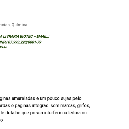
ncias
,
Química
 LIVRARIA BIOTEC – EMAIL.:
 CNPJ 07.993.228/0001-79
E***
ginas amareladas e um pouco sujas pelo
rdas e paginas integras. sem marcas, grifos,
e detalhe que possa interferir na leitura ou
to