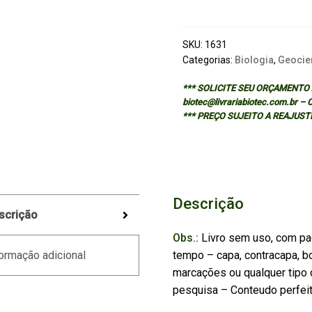
MICROALGAE
-
CLOTH
SKU:
1631
quantidade
Categorias:
Biologia
,
Geocie
*** SOLICITE SEU ORÇAMENTO A
biotec@livrariabiotec.com.br –
*** PREÇO SUJEITO A REAJUST
Descrição
scrição
Obs.:
Livro sem uso, com pa
tempo – capa, contracapa, bo
ormação adicional
marcações ou qualquer tipo d
pesquisa – Conteudo perfei