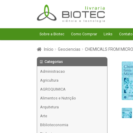
Pular
Pular
para
para
navegação
o
conteúdo
Sobre a Biotec
Como Comprar
Links
Contato
Início
Geociencias
CHEMICALS FROM MICRO
Categorias
Administracao
Agricultura
AGROQUIMICA
Alimentos e Nutrição
Arquitetura
Arte
Biblioteconomia