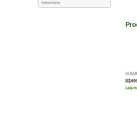
Veterinária
Pro
HUMA
R$
49
Leia m