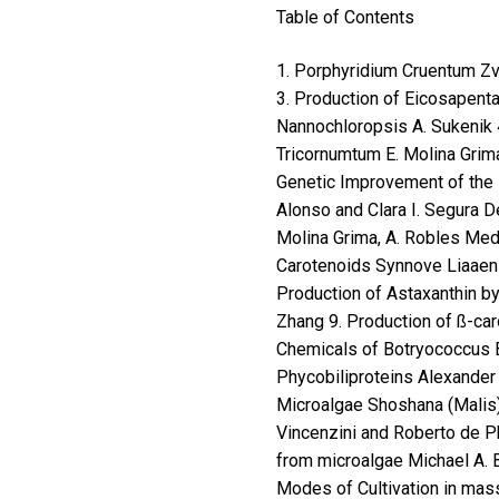
Table of Contents
1. Porphyridium Cruentum Z
3. Production of Eicosapent
Nannochloropsis A. Sukenik
Tricornumtum E. Molina Grima
Genetic Improvement of the
Alonso and Clara I. Segura D
Molina Grima, A. Robles Me
Carotenoids Synnove Liaaen-
Production of Astaxanthin 
Zhang 9. Production of ß-ca
Chemicals of Botryococcus B
Phycobiliproteins Alexander
Microalgae Shoshana (Malis
Vincenzini and Roberto de P
from microalgae Michael A. 
Modes of Cultivation in mas