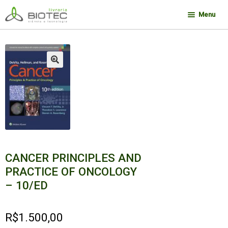
Pular
Pular
Menu
para
para
navegação
o
Minha conta
conteúdo
Contato
🔍
Sobre a Biotec
Como Comprar
Links
Deseja encontrar um livro?
CANCER PRINCIPLES AND
PRACTICE OF ONCOLOGY
– 10/ED
R$
1.500,00