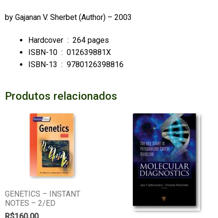
by
Gajanan V. Sherbet
(Author) – 2003
Hardcover ‏ : ‎
264 pages
ISBN-10 ‏ : ‎
012639881X
ISBN-13 ‏ : ‎
9780126398816
Produtos relacionados
GENETICS – INSTANT
NOTES – 2/ED
R$
160,00