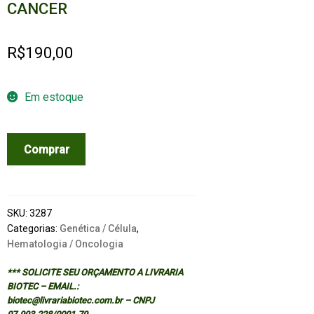
CANCER
R$
190,00
Em estoque
GENETIC
Comprar
RECOMBINATION
IN
CANCER
quantidade
SKU:
3287
Categorias:
Genética / Célula
,
Hematologia / Oncologia
*** SOLICITE SEU ORÇAMENTO A LIVRARIA
BIOTEC – EMAIL.:
biotec@livrariabiotec.com.br – CNPJ