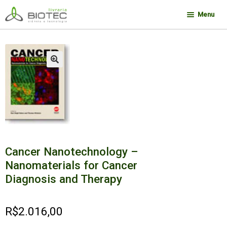
Pular
Pular
Menu
para
para
navegação
o
Minha conta
conteúdo
Contato
🔍
Sobre a Biotec
Como Comprar
Links
Deseja encontrar um livro?
Cancer Nanotechnology –
Nanomaterials for Cancer
Diagnosis and Therapy
R$
2.016,00