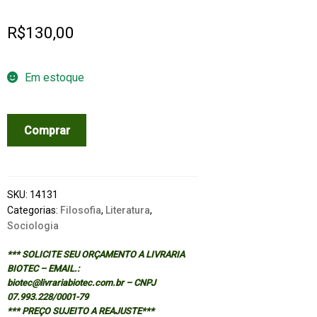
R$
130,00
Em estoque
CAMBRIDGE
Comprar
COMPANION
TO
MARX,
THE
SKU:
14131
quantidade
Categorias:
Filosofia
,
Literatura
,
Sociologia
*** SOLICITE SEU ORÇAMENTO A LIVRARIA
BIOTEC – EMAIL.:
biotec@livrariabiotec.com.br – CNPJ
07.993.228/0001-79
*** PREÇO SUJEITO A REAJUSTE***