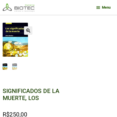
Pular
Pular
Menu
para
para
navegação
o
Minha conta
conteúdo
Contato
🔍
Sobre a Biotec
Como Comprar
Links
Deseja encontrar um livro?
SIGNIFICADOS DE LA
MUERTE, LOS
R$
250,00