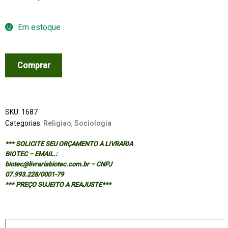
Em estoque
SIGNIFICADOS
Comprar
DE
LA
MUERTE,
LOS
SKU:
1687
quantidade
Categorias:
Religiao
,
Sociologia
*** SOLICITE SEU ORÇAMENTO A LIVRARIA
BIOTEC – EMAIL.:
biotec@livrariabiotec.com.br – CNPJ
07.993.228/0001-79
*** PREÇO SUJEITO A REAJUSTE***