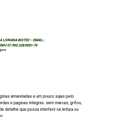
 LIVRARIA BIOTEC – EMAIL.:
 CNPJ 07.993.228/0001-79
E***
ginas amareladas e um pouco sujas pelo
rdas e paginas integras. sem marcas, grifos,
e detalhe que possa interferir na leitura ou
to