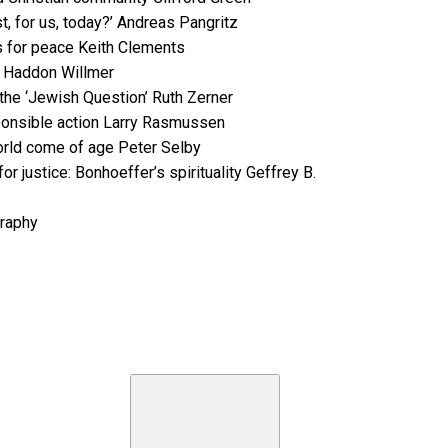
t, for us, today?’ Andreas Pangritz
s for peace Keith Clements
p Haddon Willmer
 the ‘Jewish Question’ Ruth Zerner
sponsible action Larry Rasmussen
 world come of age Peter Selby
or justice: Bonhoeffer’s spirituality Geffrey B.
graphy