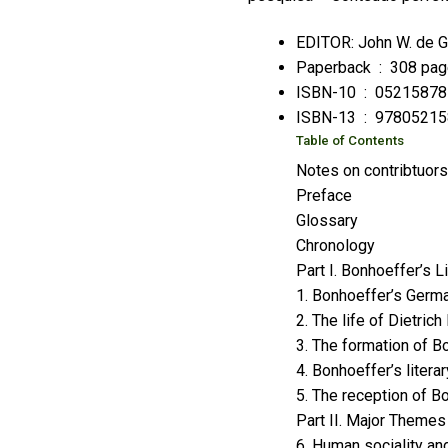
EDITOR: John W. de G
Paperback ‏ : ‎
308 pa
ISBN-10 ‏ : ‎
05215878
ISBN-13 ‏ : ‎
9780521
Table of Contents
Notes on contribtuors
Preface
Glossary
Chronology
Part I. Bonhoeffer’s L
1. Bonhoeffer’s Germa
2. The life of Dietric
3. The formation of B
4. Bonhoeffer’s liter
5. The reception of B
Part II. Major Themes
6. Human sociality an