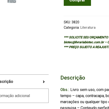
Comprar
COMPANION
TO
DIETRICH
BONHOEFFER
SKU:
3820
quantidade
Categoria:
Literatura
*** SOLICITE SEU ORÇAMENTO A
biotec@livrariabiotec.com.br –
*** PREÇO SUJEITO A REAJUST
Descrição
scrição
Obs.:
Livro sem uso, com pa
tempo – capa, contracapa, bo
ormação adicional
marcações ou qualquer tipo d
pesquisa – Conteudo perfei