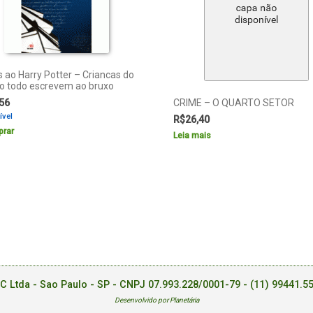
s ao Harry Potter – Criancas do
 todo escrevem ao bruxo
56
CRIME – O QUARTO SETOR
ível
R$
26,40
rar
Leia mais
EC Ltda - Sao Paulo - SP - CNPJ 07.993.228/0001-79 -
(11) 99441.5
Desenvolvido por Planetária