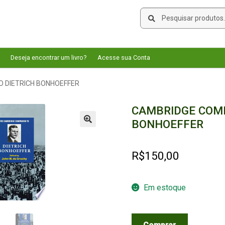
Pesquisar
Pesquisar
por:
Deseja encontrar um livro?
Acesse sua Conta
 DIETRICH BONHOEFFER
CAMBRIDGE COMP
BONHOEFFER
🔍
R$
150,00
Em estoque
CAMBRIDGE