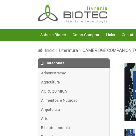
Pular
Pular
para
para
navegação
o
conteúdo
Sobre a Biotec
Como Comprar
Links
Contato
Início
Literatura
CAMBRIDGE COMPANION TO
Categorias
Administracao
Agricultura
AGROQUIMICA
Alimentos e Nutrição
Arquitetura
Arte
Biblioteconomia