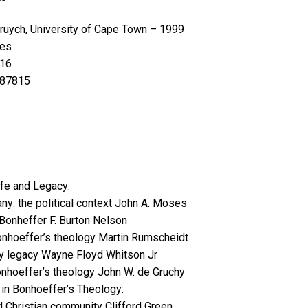
ruych, University of Cape Town – 1999
ges
16
587815
ife and Legacy:
ny: the political context John A. Moses
h Bonheffer F. Burton Nelson
onhoeffer’s theology Martin Rumscheidt
ary legacy Wayne Floyd Whitson Jr
onhoeffer’s theology John W. de Gruchy
 in Bonhoeffer’s Theology:
d Christian community Clifford Green