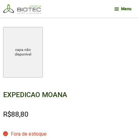
Pular
Pular
Menu
para
para
navegação
o
Minha conta
conteúdo
Contato
Sobre a Biotec
Como Comprar
Links
Deseja encontrar um livro?
EXPEDICAO MOANA
R$
88,80
Fora de estoque