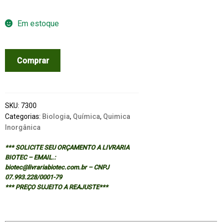
Em estoque
BIOINORGANIC
Comprar
VANADIUM
CHEMISTRY
quantidade
SKU:
7300
Categorias:
Biologia
,
Química
,
Quimica
Inorgânica
*** SOLICITE SEU ORÇAMENTO A LIVRARIA
BIOTEC – EMAIL.:
biotec@livrariabiotec.com.br – CNPJ
07.993.228/0001-79
*** PREÇO SUJEITO A REAJUSTE***