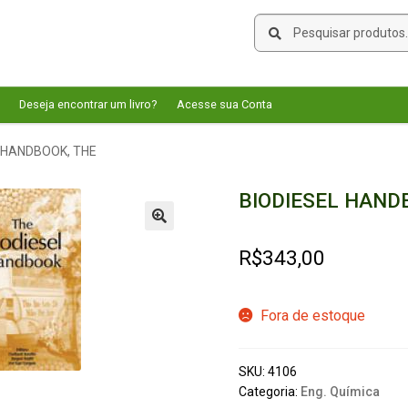
Pesquisar
Pesquisar
por:
Deseja encontrar um livro?
Acesse sua Conta
 HANDBOOK, THE
BIODIESEL HAND
🔍
R$
343,00
Fora de estoque
SKU:
4106
Categoria:
Eng. Química