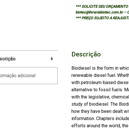
*** SOLICITE SEU ORÇAMENTO A
biotec@livrariabiotec.com.br –
*** PREÇO SUJEITO A REAJUST
Descrição
scrição
Biodiesel is the form in whi
renewable diesel fuel. Whethe
ormação adicional
with petroleum-based diesel 
alternative to fossil fuels.
with the legislative, chemica
study of biodiesel. The Bi
how they have been dealt wit
information. Chapters includ
efforts around the world, the