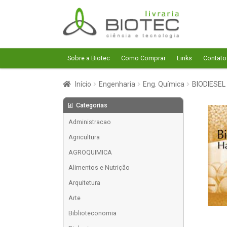
Pular
Pular
para
para
navegação
o
conteúdo
Sobre a Biotec
Como Comprar
Links
Contato
Início
Engenharia
Eng. Química
BIODIESEL
Categorias
Administracao
Agricultura
AGROQUIMICA
Alimentos e Nutrição
Arquitetura
Arte
Biblioteconomia