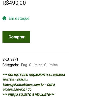
R$
490,00
Em estoque
CHEMICAL
Comprar
PROCESS
CONTROL
-
CPCIV
SKU:
3871
(
Categorias:
Eng. Química
,
Química
CLOTH
*** SOLICITE SEU ORÇAMENTO A LIVRARIA
)
BIOTEC – EMAIL.:
quantidade
biotec@livrariabiotec.com.br – CNPJ
07.993.228/0001-79
*** PREÇO SUJEITO A REAJUSTE***