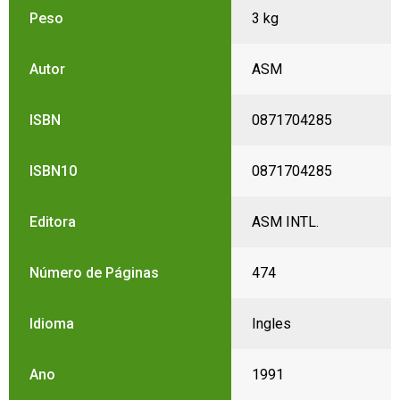
Peso
3 kg
Autor
ASM
ISBN
0871704285
ISBN10
0871704285
Editora
ASM INTL.
Número de Páginas
474
Idioma
Ingles
Ano
1991