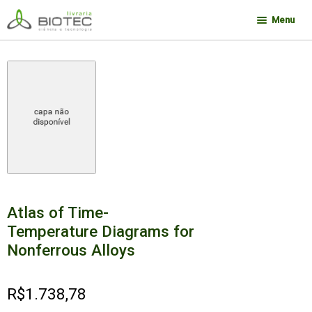
Pular
Pular
Menu
para
para
navegação
o
Minha conta
conteúdo
Contato
Sobre a Biotec
Como Comprar
Links
Deseja encontrar um livro?
Atlas of Time-
Temperature Diagrams for
Nonferrous Alloys
R$
1.738,78