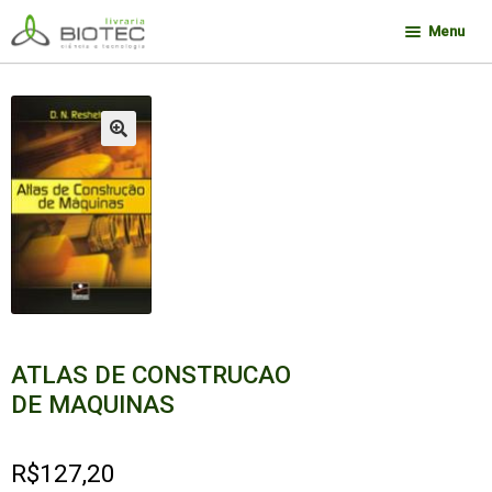
Pular
Pular
Menu
para
para
navegação
o
Minha conta
conteúdo
Contato
🔍
Sobre a Biotec
Como Comprar
Links
Deseja encontrar um livro?
ATLAS DE CONSTRUCAO
DE MAQUINAS
R$
127,20