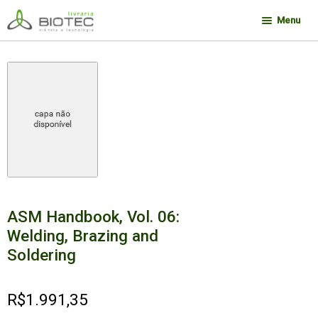
Pular
Pular
Menu
para
para
navegação
o
Minha conta
conteúdo
Contato
Sobre a Biotec
Como Comprar
Links
Deseja encontrar um livro?
ASM Handbook, Vol. 06:
Welding, Brazing and
Soldering
R$
1.991,35