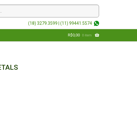
(18) 3279.3599 |
(11) 99441.5574
R$
0,00
0 item
ETALS