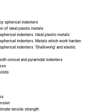
y spherical indenters
on of ideal plastic metals
spherical indenters. Ideal plastic metals
 spherical indenters. Metals which work-harden
pherical indenters. ‘Shallowing’ and elastic
th conical and pyramidal indenters
ness
olids
s
ss
ersion
imate tensile strength