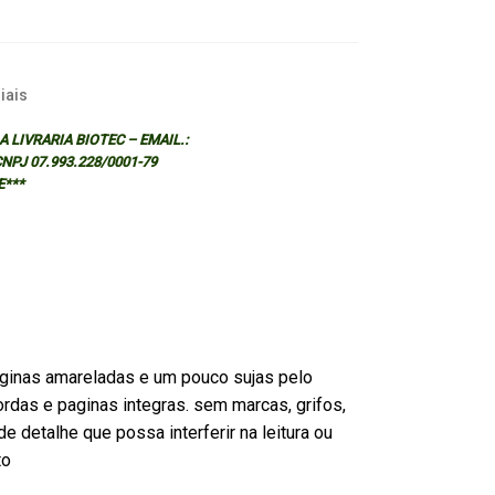
iais
 LIVRARIA BIOTEC – EMAIL.:
 CNPJ 07.993.228/0001-79
E***
ginas amareladas e um pouco sujas pelo
rdas e paginas integras. sem marcas, grifos,
e detalhe que possa interferir na leitura ou
to