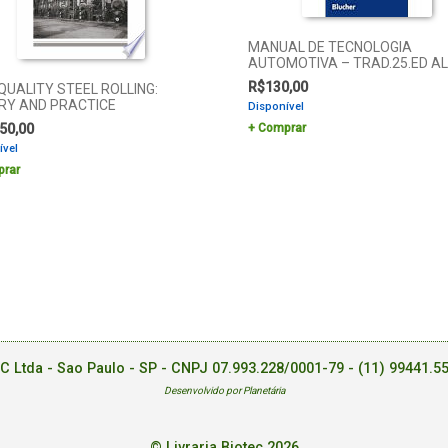
MANUAL DE TECNOLOGIA
AUTOMOTIVA – TRAD.25.ED A
R$
130,00
QUALITY STEEL ROLLING:
RY AND PRACTICE
Disponível
50,00
Comprar
ível
rar
EC Ltda - Sao Paulo - SP - CNPJ 07.993.228/0001-79 -
(11) 99441.5
Desenvolvido por Planetária
© Livraria Biotec 2026