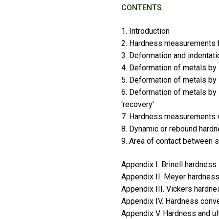
CONTENTS
.:
1. Introduction
2. Hardness measurements b
3. Deformation and indentati
4. Deformation of metals by 
5. Deformation of metals by
6. Deformation of metals by s
‘recovery’
7. Hardness measurements wi
8. Dynamic or rebound hard
9. Area of contact between s
Appendix I. Brinell hardness
Appendix II. Meyer hardnes
Appendix III. Vickers hardne
Appendix IV. Hardness conv
Appendix V. Hardness and ult