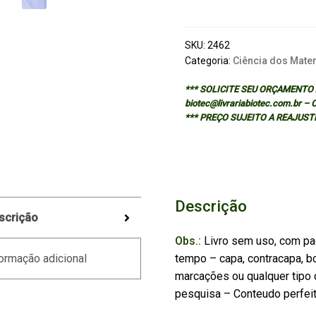
METALS
quantidade
SKU:
2462
Categoria:
Ciência dos Mater
*** SOLICITE SEU ORÇAMENTO A
biotec@livrariabiotec.com.br –
*** PREÇO SUJEITO A REAJUST
Descrição
scrição
Obs.:
Livro sem uso, com pa
tempo – capa, contracapa, bo
ormação adicional
marcações ou qualquer tipo d
pesquisa – Conteudo perfei