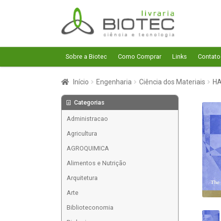
Pular
Pular
para
para
navegação
o
conteúdo
Sobre a Biotec
Como Comprar
Links
Contato
Início
Engenharia
Ciência dos Materiais
HA
Categorias
Administracao
Agricultura
AGROQUIMICA
Alimentos e Nutrição
Arquitetura
Arte
Biblioteconomia