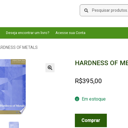
Pesquisar
Pesquisar
por:
Deseja encontrar um livro?
Acesse sua Conta
RDNESS OF METALS
HARDNESS OF M
🔍
R$
395,00
Em estoque
HARDNESS
Comprar
OF