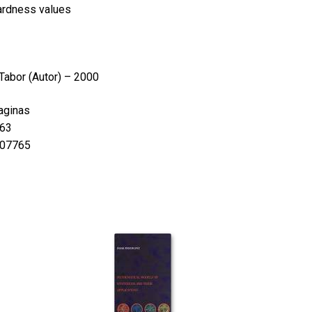
ardness values
 Tabor
(Autor) – 2000
aginas
63
07765