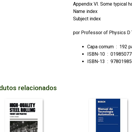
Appendix VI. Some typical h
Name index
Subject index
por
Professor of Physics D
Capa comum ‏ : ‎
192 p
ISBN-10 ‏ : ‎
01985077
ISBN-13 ‏ : ‎
97801985
dutos relacionados