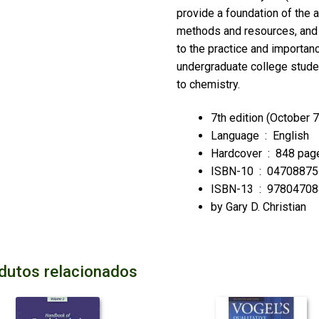
provide a foundation of the a
methods and resources, and t
to the practice and importanc
undergraduate college studen
to chemistry.
7th edition (October 7
Language ‏ : ‎
English
Hardcover ‏ : ‎
848 pag
ISBN-10 ‏ : ‎
04708875
ISBN-13 ‏ : ‎
97804708
by Gary D. Christian
dutos relacionados