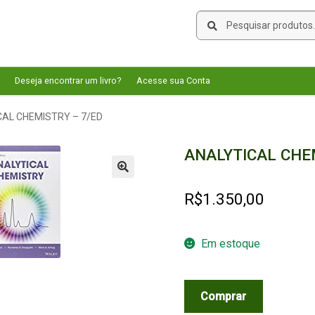
Pesquisar
Pesquisar
por:
Deseja encontrar um livro?
Acesse sua Conta
CAL CHEMISTRY – 7/ED
ANALYTICAL CHE
🔍
R$
1.350,00
Em estoque
ANALYTICAL
Comprar
CHEMISTRY