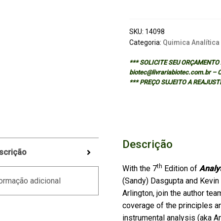
-
7/ED
quantidade
SKU:
14098
Categoria:
Quimica Analítica
*** SOLICITE SEU ORÇAMENTO A
biotec@livrariabiotec.com.br –
*** PREÇO SUJEITO A REAJUST
Descrição
scrição
th
With the 7
Edition of
Analy
(Sandy) Dasgupta and Kevin 
ormação adicional
Arlington, join the author t
coverage of the principles a
instrumental analysis (aka An