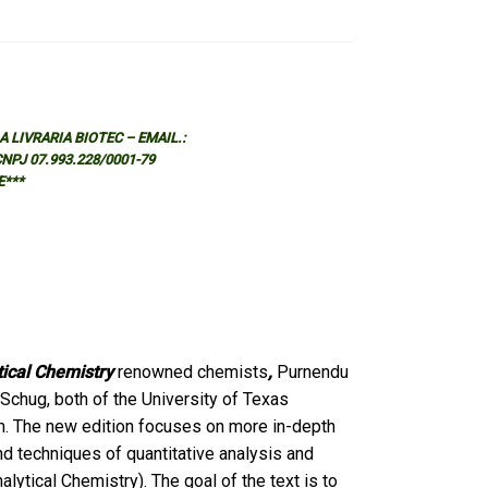
 LIVRARIA BIOTEC – EMAIL.:
 CNPJ 07.993.228/0001-79
E***
tical Chemistry
renowned chemists
,
Purnendu
Schug, both of the University of Texas
eam. The new edition focuses on more in-depth
nd techniques of quantitative analysis and
alytical Chemistry). The goal of the text is to