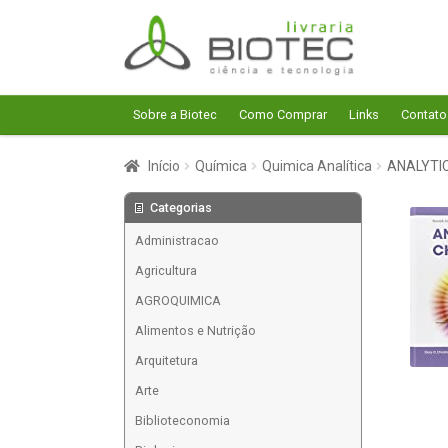
Pular
Pular
para
para
navegação
o
conteúdo
Sobre a Biotec
Como Comprar
Links
Contato
Início
Química
Quimica Analítica
ANALYTI
Categorias
Administracao
Agricultura
AGROQUIMICA
Alimentos e Nutrição
Arquitetura
Arte
Biblioteconomia