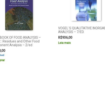
VOGEL´S QUALITATIVE INORGA
ANALYSIS – 7/ED.
BOOK OF FOOD ANALYSIS –
R$
936,00
2 : Residues and Other Food
Leia mais
nent Analysis – 2/ed
0,00
ível
rar