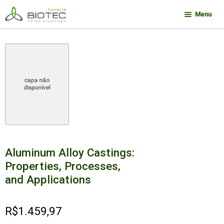
Pular
Pular
Menu
para
para
navegação
o
Minha conta
conteúdo
Contato
Sobre a Biotec
Como Comprar
Links
Deseja encontrar um livro?
Aluminum Alloy Castings:
Properties, Processes,
and Applications
R$
1.459,97