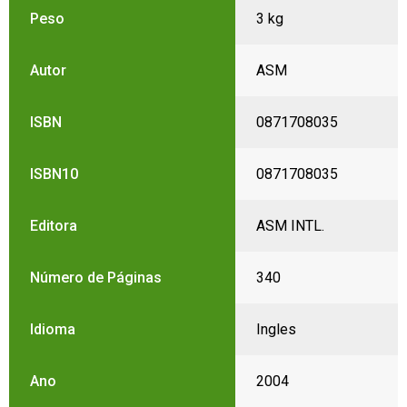
Peso
3 kg
Autor
ASM
ISBN
0871708035
ISBN10
0871708035
Editora
ASM INTL.
Número de Páginas
340
Idioma
Ingles
Ano
2004