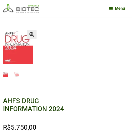
Pular
Pular
Menu
para
para
navegação
o
Minha conta
conteúdo
Contato
🔍
Sobre a Biotec
Como Comprar
Links
Deseja encontrar um livro?
AHFS DRUG
INFORMATION 2024
R$
5.750,00