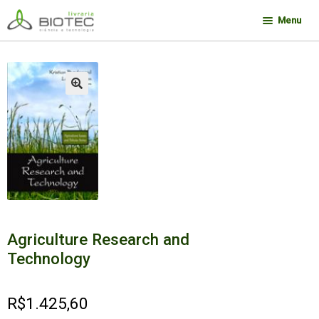
Pular
Pular
Menu
para
para
navegação
o
Minha conta
conteúdo
Contato
🔍
Sobre a Biotec
Como Comprar
Links
Deseja encontrar um livro?
Agriculture Research and
Technology
R$
1.425,60