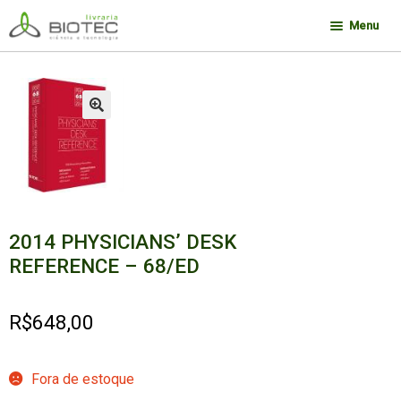
Pular
Pular
Menu
para
para
navegação
o
Minha conta
conteúdo
Contato
🔍
Sobre a Biotec
Como Comprar
Links
2014 PHYSICIANS’ DESK
Deseja encontrar um livro?
REFERENCE – 68/ED
R$
648,00
Fora de estoque