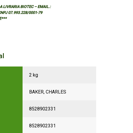
 LIVRARIA BIOTEC – EMAIL.:
 CNPJ 07.993.228/0001-79
E***
al
2 kg
BAKER, CHARLES
8528902331
8528902331