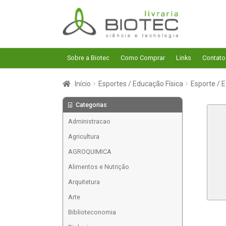
Pular
Pular
para
para
navegação
o
conteúdo
Sobre a Biotec
Como Comprar
Links
Contato
Início
Esportes / Educação Física
Esporte / 
Categorias
Administracao
Agricultura
AGROQUIMICA
Alimentos e Nutrição
Arquitetura
Arte
Biblioteconomia