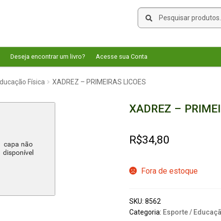
Pesquisar
Pesquisar
por:
Deseja encontrar um livro?
Acesse sua Conta
Educação Física
XADREZ – PRIMEIRAS LICOES
XADREZ – PRIMEI
R$
34,80
Fora de estoque
SKU:
8562
Categoria:
Esporte / Educaçã